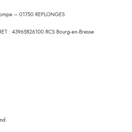
a Pompe – 01750 REPLONGES
RET : 43965826100 RCS Bourg-en-Bresse
and